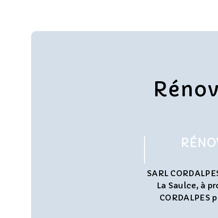
Rénov
RÉNOV
SARL CORDALPES e
La Saulce, à p
CORDALPES pro