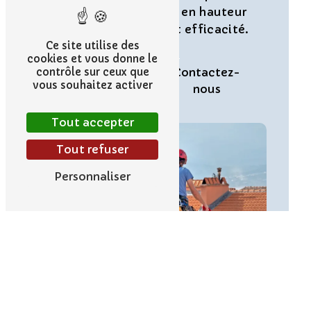
réaliser vos travaux en hauteur
en toute sécurité et efficacité.
Ce site utilise des
cookies et vous donne le
En savoir
Contactez-
contrôle sur ceux que
vous souhaitez activer
plus
nous
Tout accepter
Tout refuser
Personnaliser