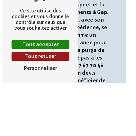
pour maintenir l'aspect et la
Ce site utilise des
durabilité des bâtiments à Gap.
cookies et vous donne le
SARL CORDALPES, avec son
contrôle sur ceux que
expertise et son expérience, se
vous souhaitez activer
positionne comme un
partenaire de confiance pour
Tout accepter
tous vos projets de purge de
Tout refuser
façade. N'hésitez pas à les
contacter au 06 87 87 70 48
Personnaliser
pour obtenir un devis
personnalisé et bénéficier de
leurs services de qualité.
En savoir
Contactez-
plus
nous