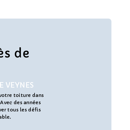
ès de
E VEYNES
votre toiture dans
. Avec des années
er tous les défis
able.