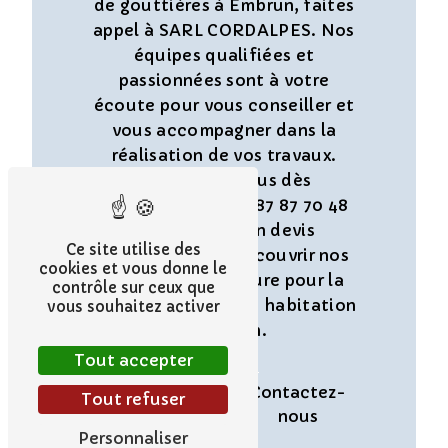
de gouttières à Embrun, faites
appel à SARL CORDALPES. Nos
équipes qualifiées et
passionnées sont à votre
écoute pour vous conseiller et
vous accompagner dans la
réalisation de vos travaux.
Contactez-nous dès
maintenant au 06 87 87 70 48
pour obtenir un devis
Ce site utilise des
personnalisé et découvrir nos
cookies et vous donne le
solutions sur mesure pour la
contrôle sur ceux que
protection de votre habitation
vous souhaitez activer
à Embrun.
Tout accepter
En savoir
Contactez-
Tout refuser
plus
nous
Personnaliser