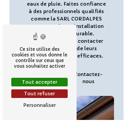
eaux de pluie. Faites confiance
à des professionnels qualifiés
comme la SARL CORDALPES
pour garantir une installation
de qualité et durable.
N'hésitez pas à les contacter
pour bénéficier de leurs
Ce site utilise des
cookies et vous donne le
services fiables et efficaces.
contrôle sur ceux que
vous souhaitez activer
En savoir
Contactez-
plus
nous
Tout accepter
Tout refuser
Personnaliser