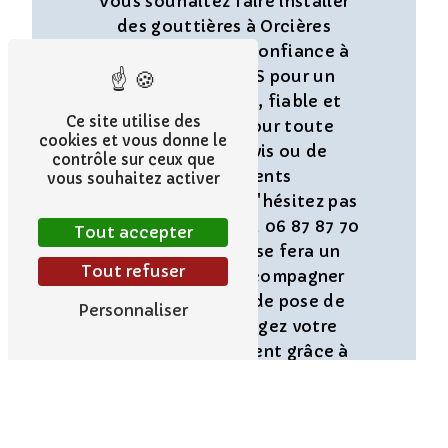
Vous souhaitez faire installer
des gouttières à Orcières
Merlette ? Faites confiance à
SARL CORDALPES pour un
service de qualité, fiable et
Ce site utilise des
professionnel. Pour toute
cookies et vous donne le
demande de devis ou de
contrôle sur ceux que
renseignements
vous souhaitez activer
complémentaires, n'hésitez pas
à nous contacter au 06 87 87 70
Tout accepter
48. Notre équipe se fera un
Tout refuser
plaisir de vous accompagner
dans votre projet de pose de
Personnaliser
gouttières. Protégez votre
maison efficacement grâce à
des gouttières de qualité,
installées par des experts à
Orcières Merlette.