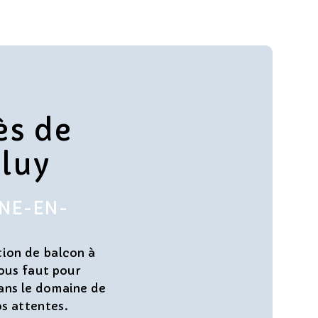
ès de
luy
NNE-EN-
tion de balcon à
ous faut pour
dans le domaine de
os attentes.